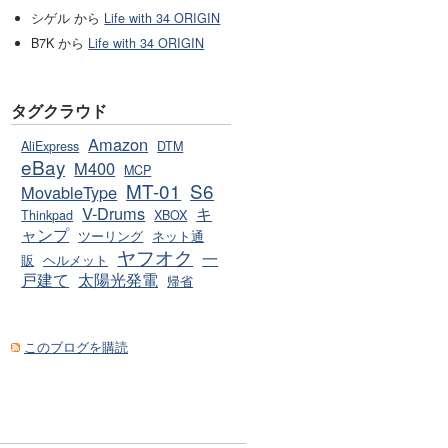
シゲル から
Life with 34 ORIGIN
B7K から
Life with 34 ORIGIN
タグクラウド
Amazon
AliExpress
DTM
eBay
M400
MCP
MT-01
S6
MovableType
V-Drums
キ
Thinkpad
XBOX
ャンプ
ツーリング
ネット通
ヤフオク
一
販
ヘルメット
戸建て
太陽光発電
帰省
このブログを購読