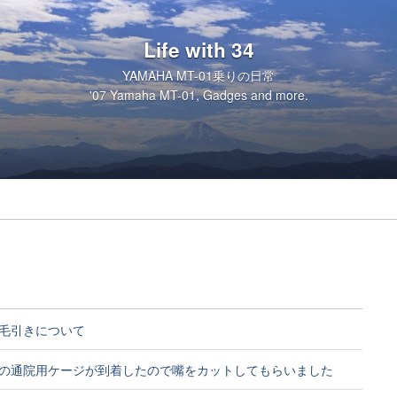
Life with 34
YAMAHA MT-01乗りの日常
'07 Yamaha MT-01, Gadges and more.
毛引きについて
の通院用ケージが到着したので嘴をカットしてもらいました