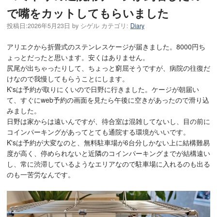
で嘴をカットしてもらいました
投稿日:
2026年5月23日
by
シゲル
カテゴリ:
Diary
アリエクから折畳式のステンレスケージが届きました。8000円ち
ょっとだったと思います。安くはありません。
尻尾が出ちゃったりして、ちょっと窮屈そうですが、病院の往復だ
けなので我慢してもらうことにします。
K'sは予約が取りにくいので日野に行きました。ケージが朝届い
て、すぐにweb予約の画面を見たら午後に空きがあったので滑り込
みました。
日野は家からは遠いんですが、待合室は混雑してないし、目の前に
コインパーキングがあってとても通院する環境がいいです。
K'sは予約が大変なのと、無料駐車場が6台分しかない上に結構難易
度が高く、停められないと近隣のコインパーキングまでが結構遠い
し、常に渋滞しているようなエリアなので駐車場に入れるのも出る
のも一苦労なんです。