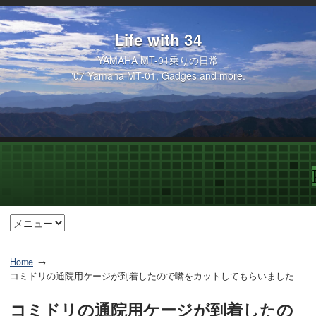
Life with 34
YAMAHA MT-01乗りの日常
'07 Yamaha MT-01, Gadges and more.
Home
コミドリの通院用ケージが到着したので嘴をカットしてもらいました
コミドリの通院用ケージが到着したの