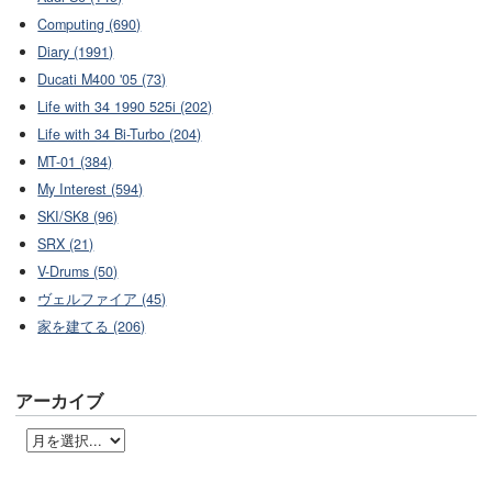
Computing (690)
Diary (1991)
Ducati M400 '05 (73)
Life with 34 1990 525i (202)
Life with 34 Bi-Turbo (204)
MT-01 (384)
My Interest (594)
SKI/SK8 (96)
SRX (21)
V-Drums (50)
ヴェルファイア (45)
家を建てる (206)
アーカイブ