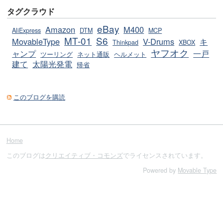
タグクラウド
eBay
Amazon
M400
AliExpress
DTM
MCP
MT-01
S6
MovableType
V-Drums
キ
Thinkpad
XBOX
ヤフオク
ャンプ
一戸
ツーリング
ネット通販
ヘルメット
建て
太陽光発電
帰省
このブログを購読
Home
このブログは
クリエイティブ・コモンズ
でライセンスされています。
Powered by
Movable Type