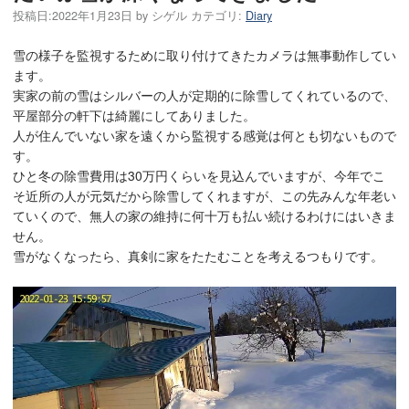
投稿日:
2022年1月23日
by
シゲル
カテゴリ:
Diary
雪の様子を監視するために取り付けてきたカメラは無事動作してい
ます。
実家の前の雪はシルバーの人が定期的に除雪してくれているので、
平屋部分の軒下は綺麗にしてありました。
人が住んでいない家を遠くから監視する感覚は何とも切ないもので
す。
ひと冬の除雪費用は30万円くらいを見込んでいますが、今年でこ
そ近所の人が元気だから除雪してくれますが、この先みんな年老い
ていくので、無人の家の維持に何十万も払い続けるわけにはいきま
せん。
雪がなくなったら、真剣に家をたたむことを考えるつもりです。