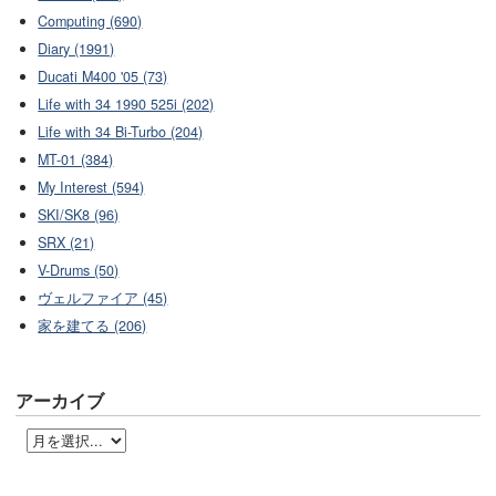
Computing (690)
Diary (1991)
Ducati M400 '05 (73)
Life with 34 1990 525i (202)
Life with 34 Bi-Turbo (204)
MT-01 (384)
My Interest (594)
SKI/SK8 (96)
SRX (21)
V-Drums (50)
ヴェルファイア (45)
家を建てる (206)
アーカイブ