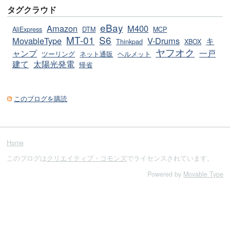
タグクラウド
eBay
Amazon
M400
AliExpress
DTM
MCP
MT-01
S6
MovableType
V-Drums
キ
Thinkpad
XBOX
ヤフオク
ャンプ
一戸
ツーリング
ネット通販
ヘルメット
建て
太陽光発電
帰省
このブログを購読
Home
このブログは
クリエイティブ・コモンズ
でライセンスされています。
Powered by
Movable Type