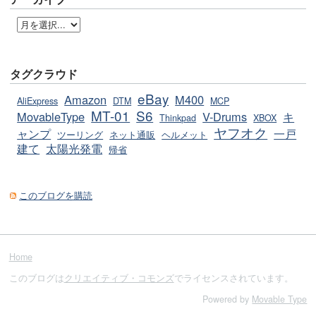
タグクラウド
eBay
Amazon
M400
AliExpress
DTM
MCP
MT-01
S6
MovableType
V-Drums
キ
Thinkpad
XBOX
ヤフオク
ャンプ
一戸
ツーリング
ネット通販
ヘルメット
建て
太陽光発電
帰省
このブログを購読
Home
このブログは
クリエイティブ・コモンズ
でライセンスされています。
Powered by
Movable Type