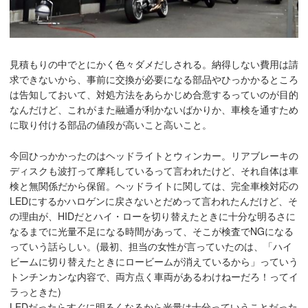
見積もりの中でとにかく色々ダメだしされる。納得しない費用は請
求できないから、事前に交換が必要になる部品やひっかかるところ
は告知しておいて、対処方法をあらかじめ合意するっていのが目的
なんだけど、これがまた融通が利かないばかりか、車検を通すため
に取り付ける部品の値段が高いこと高いこと。
今回ひっかかったのはヘッドライトとウィンカー。リアブレーキの
ディスクも波打って摩耗しているって言われたけど、それ自体は車
検と無関係だから保留。ヘッドライトに関しては、完全車検対応の
LEDにするかハロゲンに戻さないとだめって言われたんだけど、そ
の理由が、HIDだとハイ・ローを切り替えたときに十分な明るさに
なるまでに光量不足になる時間があって、そこが検査でNGになる
っていう話らしい。(最初、担当の女性が言っていたのは、「ハイ
ビームに切り替えたときにロービームが消えているから」っていう
トンチンカンな内容で、両方点く車両があるわけねーだろ！ってイ
ラっときた)
LEDだったらすぐに明るくなるから光量は十分っていうことだった