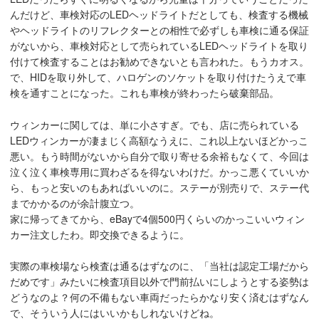
んだけど、車検対応のLEDヘッドライトだとしても、検査する機械
やヘッドライトのリフレクターとの相性で必ずしも車検に通る保証
がないから、車検対応として売られているLEDヘッドライトを取り
付けて検査することはお勧めできないとも言われた。もうカオス。
で、HIDを取り外して、ハロゲンのソケットを取り付けたうえで車
検を通すことになった。これも車検が終わったら破棄部品。
ウィンカーに関しては、単に小さすぎ。でも、店に売られている
LEDウィンカーが凄まじく高額なうえに、これ以上ないほどかっこ
悪い。もう時間がないから自分で取り寄せる余裕もなくて、今回は
泣く泣く車検専用に買わざるを得ないわけだ。かっこ悪くていいか
ら、もっと安いのもあればいいのに。ステーが別売りで、ステー代
までかかるのが余計腹立つ。
家に帰ってきてから、eBayで4個500円くらいのかっこいいウィン
カー注文したわ。即交換できるように。
実際の車検場なら検査は通るはずなのに、「当社は認定工場だから
だめです」みたいに検査項目以外で門前払いにしようとする姿勢は
どうなのよ？何の不備もない車両だったらかなり安く済むはずなん
で、そういう人にはいいかもしれないけどね。