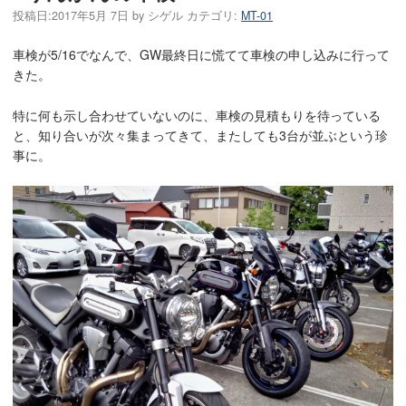
投稿日:
2017年5月 7日
by
シゲル
カテゴリ:
MT-01
車検が5/16でなんで、GW最終日に慌てて車検の申し込みに行って
きた。
特に何も示し合わせていないのに、車検の見積もりを待っている
と、知り合いが次々集まってきて、またしても3台が並ぶという珍
事に。