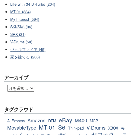
Life with 34 Bi-Turbo (204)
MT-01 (384)
My Interest (594)
SKI/SK8 (96)
SRX (21)
V-Drums (50)
ヴェルファイア (45)
家を建てる (206)
アーカイブ
タグクラウド
eBay
Amazon
M400
AliExpress
DTM
MCP
MT-01
S6
MovableType
V-Drums
キ
Thinkpad
XBOX
ヤフオク
ャンプ
一戸