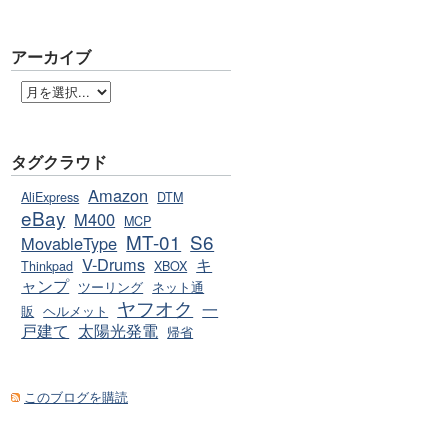
アーカイブ
タグクラウド
Amazon
AliExpress
DTM
eBay
M400
MCP
MT-01
S6
MovableType
V-Drums
キ
Thinkpad
XBOX
ャンプ
ツーリング
ネット通
ヤフオク
一
販
ヘルメット
戸建て
太陽光発電
帰省
このブログを購読