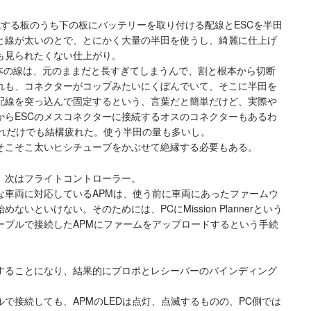
する板のうち下の板にバッテリーを取り付ける配線とESCを半田
と線が太いのとで、とにかく大量の半田を使うし、綺麗に仕上げ
も見られたくない仕上がり。
 3本の線は、元のままだと長すぎてしまうんで、割と根本から切断
れも、コネクターがコップみたいにくぼんでいて、そこに半田を
配線を突っ込んで固定するという、言葉だと簡単だけど、実際や
からESCのメスコネクターに接続するオスのコネクターもあるわ
これだけでも結構疲れた。使う半田の量も多いし。
そこそこ太いヒシチューブをかぶせて絶縁する必要もある。
、次はフライトコントローラー。
な車両に対応しているAPMは、使う前に車両にあったファームウ
いといけない。そのためには、PCにMission Plannerという
ーブルで接続したAPMにファームをアップロードするという手続
することになり、結果的にプロポとレシーバーのバインディング
ルで接続しても、APMのLEDは点灯、点滅するものの、PC側では