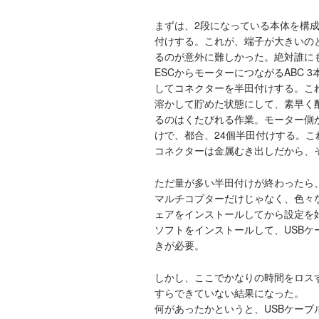
まずは、2段になっている本体を構成
付けする。これが、端子が大きいの
るのが意外に難しかった。絶対誰に
ESCからモーターにつながるABC
してコネクターを半田付けする。こ
溶かして貯めた状態にして、素早く
るのはくたびれる作業。モーター側
けで、都合、24個半田付けする。
コネクターは金属むき出しだから、
ただ量が多い半田付けが終わったら
マルチコプターだけじゃなく、色々
ェアをインストールしてから設定を始めな
ソフトをインストールして、USBケ
きが必要。
しかし、ここでかなりの時間をロス
すらできていない結果になった。
何があったかというと、USBケーブ