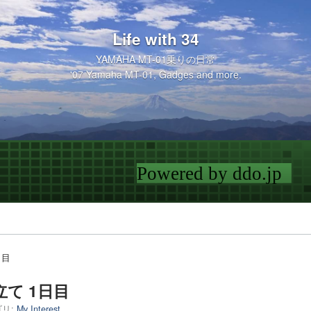
Life with 34
YAMAHA MT-01乗りの日常
'07 Yamaha MT-01, Gadges and more.
日目
立て 1日目
リ:
My Interest