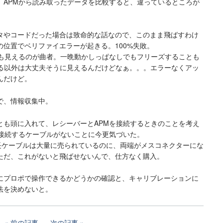
、APMから読み取ったデータを比較すると、違っているところが
タやコードだった場合は致命的な話なので、このまま飛ばすわけ
位置でベリファイエラーが起きる。100%失敗。
にも見えるのが曲者。一晩動かしっぱなしでもフリーズすることも
わる以外は大丈夫そうに見えるんだけどなぁ。。。エラーなくアッ
んだけど。
で、情報収集中。
とも頭に入れて、レシーバーとAPMを接続するときのことを考え
で接続するケーブルがないことに今更気づいた。
延長ケーブルは大量に売られているのに、両端がメスコネクターにな
ただ、これがないと飛ばせないんで、仕方なく購入。
にプロポで操作できるかどうかの確認と、キャリブレーションに
法を決めないと。
前の記事
次の記事