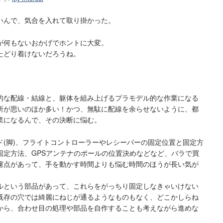
いんで、気合を入れて取り掛かった。
が何もないおかげでホントに大変。
たどり着けないだろうね。
的な配線・結線と、躯体を組み上げるプラモデル的な作業になる
所が思いのほか多い！かつ、無駄に配線を余らせないように、都
業になるんで、その決断に悩む。
ド(脚)、フライトコントローラーやレシーバーの固定位置と固定方
固定方法、GPSアンテナのポールの位置決めなどなど、バラで買
慮点があって、手を動かす時間よりも悩む時間のほうが長い気が
ルという部品があって、これらをがっちり固定しなきゃいけない
既存の穴では綺麗にねじが通るようなものもなく、どこかしらね
から、合わせ目の処理や部品を自作することも考えながら進めな