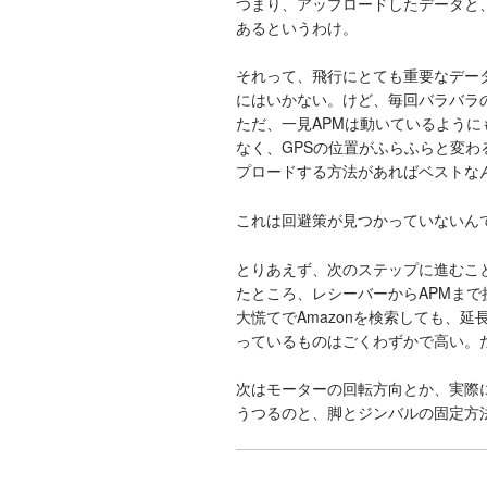
つまり、アップロードしたデータと
あるというわけ。
それって、飛行にとても重要なデー
にはいかない。けど、毎回バラバラの
ただ、一見APMは動いているよう
なく、GPSの位置がふらふらと変
プロードする方法があればベストな
これは回避策が見つかっていないん
とりあえず、次のステップに進むこ
たところ、レシーバーからAPMま
大慌てでAmazonを検索しても、
っているものはごくわずかで高い。
次はモーターの回転方向とか、実際
うつるのと、脚とジンバルの固定方