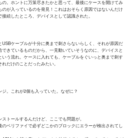
もの。ホントに万策尽きたかと思って、最後にケースを開けてみ
ものが入っているのを発見！これはおそらく原因ではないんだけ
ルで接続したところ、デバイスとして認識された。
とUSBケーブルが十分に奥まで刺さらないらしく、それが原因だ
給できているものだから、一見動いていそうなのに、デバイスと
という流れ。ケースに入れても、ケーブルをぐいっと奥まで刺す
それだけのことだったみたい。
ンジ。これが2個も入っていた。なぜに？
ンストールするんだけど、ここでも問題が。
後のベリファイで必ずどこかのブロックにエラーが検出されてし