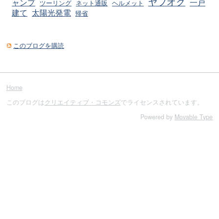
ヤフオク
ャンプ
一戸
ツーリング
ネット通販
ヘルメット
建て
太陽光発電
帰省
このブログを購読
Home
このブログは
クリエイティブ・コモンズ
でライセンスされています。
Powered by
Movable Type