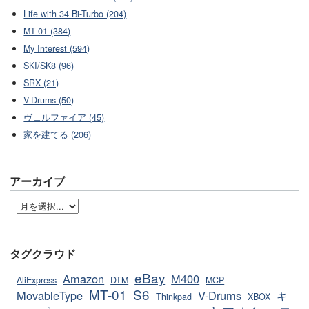
Life with 34 Bi-Turbo (204)
MT-01 (384)
My Interest (594)
SKI/SK8 (96)
SRX (21)
V-Drums (50)
ヴェルファイア (45)
家を建てる (206)
アーカイブ
タグクラウド
eBay
Amazon
M400
AliExpress
DTM
MCP
MT-01
S6
MovableType
V-Drums
キ
Thinkpad
XBOX