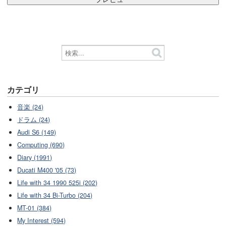
カテゴリ
音楽 (24)
ドラム (24)
Audi S6 (149)
Computing (690)
Diary (1991)
Ducati M400 '05 (73)
Life with 34 1990 525i (202)
Life with 34 Bi-Turbo (204)
MT-01 (384)
My Interest (594)