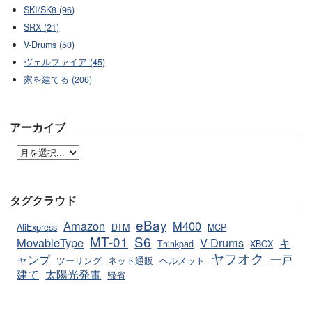
SKI/SK8 (96)
SRX (21)
V-Drums (50)
ヴェルファイア (45)
家を建てる (206)
アーカイブ
タグクラウド
eBay
Amazon
M400
AliExpress
DTM
MCP
MT-01
S6
MovableType
V-Drums
キ
Thinkpad
XBOX
ヤフオク
ャンプ
一戸
ツーリング
ネット通販
ヘルメット
建て
太陽光発電
帰省