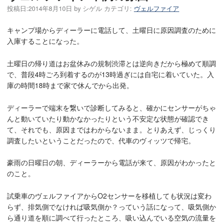
投稿日:
2014年8月10日
by
シゲル
カテゴリ:
ヴェルファイア
キャンプ場からディーラーに電話して、土曜日に原因調査のために
入庫することになった。
土曜日の帰り道はお盆休みの規制渋滞とは逆向きだから極めて順調
で、普段4時ごろ到着するのが13時過ぎには自宅に着いていた。入
庫の時間18時まで家で休んでから出発。
ディーラーで端末を繋いで診断してみると、確かにセンサーがちゃ
んと動いていたり動かなかったりという不安定な状態が確認でき
て、それでも、原因まではわからないまま。とりあえず、じっくり
調査したいということだったので、代車のヴィッツで帰宅。
豪雨の日曜日の朝、ディーラーから電話が来て、原因がわかったと
のこと。
試乗車のヴェルファイアからO2センサーを移植しても状況は変わ
らず、排気側でなければ吸気側か？っていう話になって、吸気側か
ら通り道を順に調べて行ったところ、吸い込んでいる空気の流量を