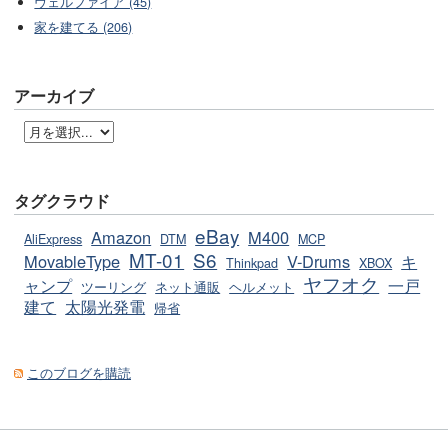
ヴェルファイア (45)
家を建てる (206)
アーカイブ
タグクラウド
eBay
Amazon
M400
AliExpress
DTM
MCP
MT-01
S6
MovableType
V-Drums
キ
Thinkpad
XBOX
ヤフオク
ャンプ
一戸
ツーリング
ネット通販
ヘルメット
建て
太陽光発電
帰省
このブログを購読