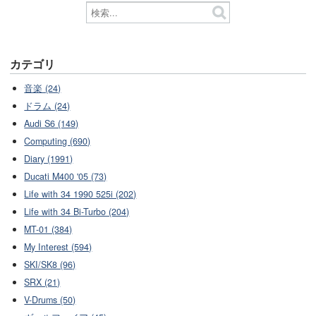
カテゴリ
音楽 (24)
ドラム (24)
Audi S6 (149)
Computing (690)
Diary (1991)
Ducati M400 '05 (73)
Life with 34 1990 525i (202)
Life with 34 Bi-Turbo (204)
MT-01 (384)
My Interest (594)
SKI/SK8 (96)
SRX (21)
V-Drums (50)