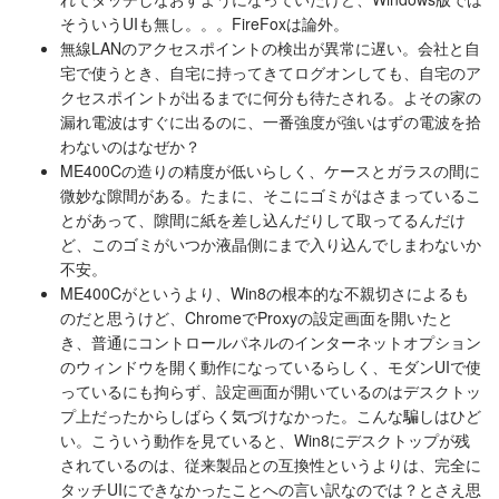
そういうUIも無し。。。FireFoxは論外。
無線LANのアクセスポイントの検出が異常に遅い。会社と自
宅で使うとき、自宅に持ってきてログオンしても、自宅のア
クセスポイントが出るまでに何分も待たされる。よその家の
漏れ電波はすぐに出るのに、一番強度が強いはずの電波を拾
わないのはなぜか？
ME400Cの造りの精度が低いらしく、ケースとガラスの間に
微妙な隙間がある。たまに、そこにゴミがはさまっているこ
とがあって、隙間に紙を差し込んだりして取ってるんだけ
ど、このゴミがいつか液晶側にまで入り込んでしまわないか
不安。
ME400Cがというより、Win8の根本的な不親切さによるも
のだと思うけど、ChromeでProxyの設定画面を開いたと
き、普通にコントロールパネルのインターネットオプション
のウィンドウを開く動作になっているらしく、モダンUIで使
っているにも拘らず、設定画面が開いているのはデスクトッ
プ上だったからしばらく気づけなかった。こんな騙しはひど
い。こういう動作を見ていると、Win8にデスクトップが残
されているのは、従来製品との互換性というよりは、完全に
タッチUIにできなかったことへの言い訳なのでは？とさえ思