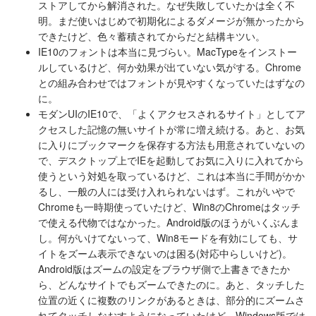
ストアしてから解消された。なぜ失敗していたかは全く不
明。まだ使いはじめで初期化によるダメージが無かったから
できたけど、色々蓄積されてからだと結構キツい。
IE10のフォントは本当に見づらい。MacTypeをインストー
ルしているけど、何か効果が出ていない気がする。Chrome
との組み合わせではフォントが見やすくなっていたはずなの
に。
モダンUIのIE10で、「よくアクセスされるサイト」としてア
クセスした記憶の無いサイトが常に増え続ける。あと、お気
に入りにブックマークを保存する方法も用意されていないの
で、デスクトップ上でIEを起動してお気に入りに入れてから
使うという対処を取っているけど、これは本当に手間がかか
るし、一般の人には受け入れられないはず。これがいやで
Chromeも一時期使っていたけど、Win8のChromeはタッチ
で使える代物ではなかった。Android版のほうがいくぶんま
し。何がいけてないって、Win8モードを有効にしても、サ
イトをズーム表示できないのは困る(対応中らしいけど)。
Android版はズームの設定をブラウザ側で上書きできたか
ら、どんなサイトでもズームできたのに。あと、タッチした
位置の近くに複数のリンクがあるときは、部分的にズームさ
れてタッチしなおすようになっていたけど、Windows版では