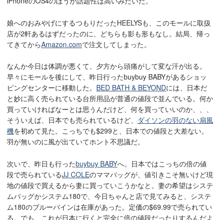
iPhoneのOS4のほうが話題性は高いみたいだ。
娘へのおみやげにするつもりだったHEELYSも、このモールに取扱
店が2軒あるはずだったのに、どちらも影も形もなし。結局、帰っ
てきてから
Amazon.com
で注文してしまった。
なんか今日は体調が悪くて、夕方から頭痛がして変な汗が出る。
早々にモールを後にして、昨日行ったbuybuy BABYがあるショッ
ピングセンターに移動した。
BED BATH & BEYOND
には、日本だ
と妙に高く売られている台所用品が普通の値段で並んでいる。何か
買っていければなーとは思うんだけど、何を買っていいのか、、、
そういえば、日本でも売られているけど、
ダイソンの羽のない扇風
機
を初めて見た。こっちでも$299と、日本での値段と大差ない。
羽が無いのに風が出ていてホント不思議だ。
次いで、昨日も行った
buybuy BABY
へ。日本ではこっちの倍の値
段で売られている
JJ COLE
のママバッグが、値引きこそ無いけど現
地の値段で買えるから妻に買っていこうかなと。妻の希望はシステ
ムバッグかシステム180で、今日ちゃんと店で見てみると、システ
ム180のブルーバインは在庫があった。定価の$69.99で売られてい
る。でも、これが日本に行くと完全に倍の値段だったりするんだよ