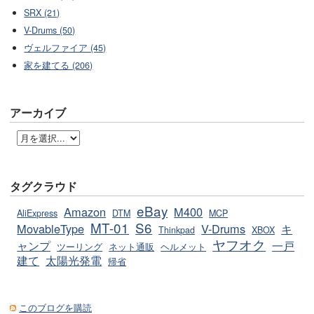
SRX (21)
V-Drums (50)
ヴェルファイア (45)
家を建てる (206)
アーカイブ
タグクラウド
eBay
Amazon
M400
AliExpress
DTM
MCP
MT-01
S6
MovableType
V-Drums
キ
Thinkpad
XBOX
ヤフオク
ャンプ
一戸
ツーリング
ネット通販
ヘルメット
建て
太陽光発電
帰省
このブログを購読