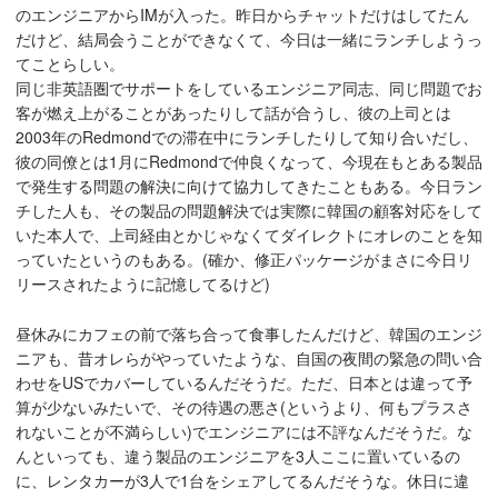
のエンジニアからIMが入った。昨日からチャットだけはしてたん
だけど、結局会うことができなくて、今日は一緒にランチしようっ
てことらしい。
同じ非英語圏でサポートをしているエンジニア同志、同じ問題でお
客が燃え上がることがあったりして話が合うし、彼の上司とは
2003年のRedmondでの滞在中にランチしたりして知り合いだし、
彼の同僚とは1月にRedmondで仲良くなって、今現在もとある製品
で発生する問題の解決に向けて協力してきたこともある。今日ラン
チした人も、その製品の問題解決では実際に韓国の顧客対応をして
いた本人で、上司経由とかじゃなくてダイレクトにオレのことを知
っていたというのもある。(確か、修正パッケージがまさに今日リ
リースされたように記憶してるけど)
昼休みにカフェの前で落ち合って食事したんだけど、韓国のエンジ
ニアも、昔オレらがやっていたような、自国の夜間の緊急の問い合
わせをUSでカバーしているんだそうだ。ただ、日本とは違って予
算が少ないみたいで、その待遇の悪さ(というより、何もプラスさ
れないことが不満らしい)でエンジニアには不評なんだそうだ。な
んといっても、違う製品のエンジニアを3人ここに置いているの
に、レンタカーが3人で1台をシェアしてるんだそうな。休日に違