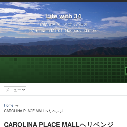
Life with 34
YAMAHA MT-01乗りの日常
'07 Yamaha MT-01, Gadges and more.
Home
CAROLINA PLACE MALLへリベンジ
CAROLINA PLACE MALLへリベンジ