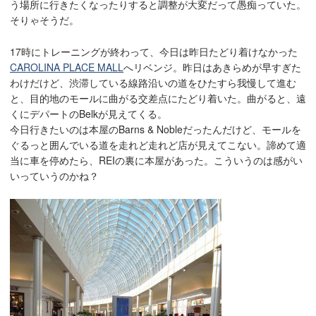
う場所に行きたくなったりすると調整が大変だって愚痴っていた。
そりゃそうだ。
17時にトレーニングが終わって、今日は昨日たどり着けなかった
CAROLINA PLACE MALL
へリベンジ。昨日はあきらめが早すぎた
わけだけど、渋滞している線路沿いの道をひたすら我慢して進む
と、目的地のモールに曲がる交差点にたどり着いた。曲がると、遠
くにデパートのBelkが見えてくる。
今日行きたいのは本屋のBarns & Nobleだったんだけど、モールを
ぐるっと囲んでいる道を走れど走れど店が見えてこない。諦めて適
当に車を停めたら、REIの裏に本屋があった。こういうのは感がい
いっていうのかね？