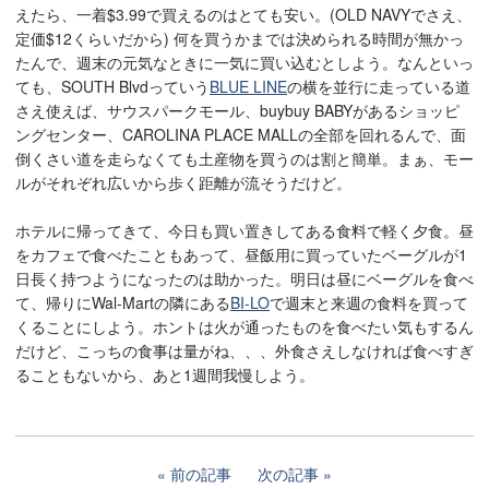
えたら、一着$3.99で買えるのはとても安い。(OLD NAVYでさえ、
定価$12くらいだから) 何を買うかまでは決められる時間が無かっ
たんで、週末の元気なときに一気に買い込むとしよう。なんといっ
ても、SOUTH Blvdっていう
BLUE LINE
の横を並行に走っている道
さえ使えば、サウスパークモール、buybuy BABYがあるショッピ
ングセンター、CAROLINA PLACE MALLの全部を回れるんで、面
倒くさい道を走らなくても土産物を買うのは割と簡単。まぁ、モー
ルがそれぞれ広いから歩く距離が流そうだけど。
ホテルに帰ってきて、今日も買い置きしてある食料で軽く夕食。昼
をカフェで食べたこともあって、昼飯用に買っていたベーグルが1
日長く持つようになったのは助かった。明日は昼にベーグルを食べ
て、帰りにWal-Martの隣にある
BI-LO
で週末と来週の食料を買って
くることにしよう。ホントは火が通ったものを食べたい気もするん
だけど、こっちの食事は量がね、、、外食さえしなければ食べすぎ
ることもないから、あと1週間我慢しよう。
前の記事
次の記事