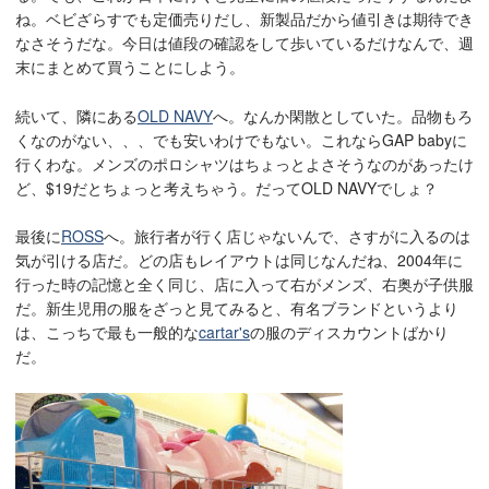
ね。ベビざらすでも定価売りだし、新製品だから値引きは期待でき
なさそうだな。今日は値段の確認をして歩いているだけなんで、週
末にまとめて買うことにしよう。
続いて、隣にある
OLD NAVY
へ。なんか閑散としていた。品物もろ
くなのがない、、、でも安いわけでもない。これならGAP babyに
行くわな。メンズのポロシャツはちょっとよさそうなのがあったけ
ど、$19だとちょっと考えちゃう。だってOLD NAVYでしょ？
最後に
ROSS
へ。旅行者が行く店じゃないんで、さすがに入るのは
気が引ける店だ。どの店もレイアウトは同じなんだね、2004年に
行った時の記憶と全く同じ、店に入って右がメンズ、右奥が子供服
だ。新生児用の服をざっと見てみると、有名ブランドというより
は、こっちで最も一般的な
cartar's
の服のディスカウントばかり
だ。