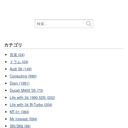
カテゴリ
音楽 (24)
ドラム (24)
Audi S6 (149)
Computing (690)
Diary (1991)
Ducati M400 '05 (73)
Life with 34 1990 525i (202)
Life with 34 Bi-Turbo (204)
MT-01 (384)
My Interest (594)
SKI/SK8 (96)