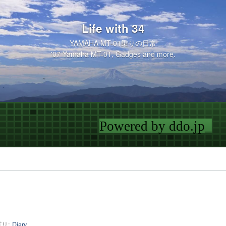
Life with 34
YAMAHA MT-01乗りの日常
'07 Yamaha MT-01, Gadges and more.
リ:
Diary