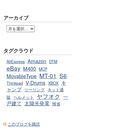
アーカイブ
タグクラウド
Amazon
AliExpress
DTM
eBay
M400
MCP
MT-01
S6
MovableType
V-Drums
キ
Thinkpad
XBOX
ャンプ
ツーリング
ネット通
ヤフオク
一
販
ヘルメット
戸建て
太陽光発電
帰省
このブログを購読