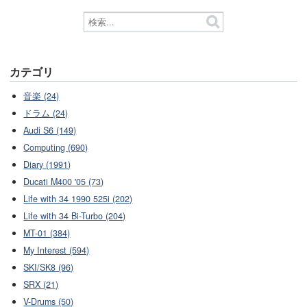
カテゴリ
音楽 (24)
ドラム (24)
Audi S6 (149)
Computing (690)
Diary (1991)
Ducati M400 '05 (73)
Life with 34 1990 525i (202)
Life with 34 Bi-Turbo (204)
MT-01 (384)
My Interest (594)
SKI/SK8 (96)
SRX (21)
V-Drums (50)