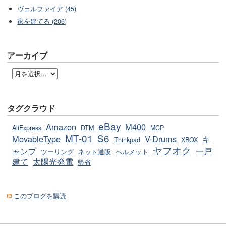
ヴェルファイア (45)
家を建てる (206)
アーカイブ
タグクラウド
eBay
Amazon
M400
AliExpress
DTM
MCP
MT-01
S6
MovableType
V-Drums
キ
Thinkpad
XBOX
ヤフオク
ャンプ
一戸
ツーリング
ネット通販
ヘルメット
建て
太陽光発電
帰省
このブログを購読