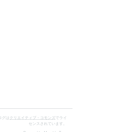
ログは
クリエイティブ・コモンズ
でライ
センスされています。