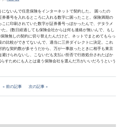
うにないんで任意保険をインターネットで契約した。 困ったの
証券番号を入れるところに入れる数字に困ったこと。保険満期の
っこに印刷されていた数字が証券番号っぽかったんで、デタラメ
いた。(数日経過しても保険会社からは何も連絡が無いんで、もし
車両保険無しの契約に切り替えたんだけど、ネットでまとめてもらっ
段の比較ができてないんで、適当に三井ダイレクトに決定。これ
対的な契約数が多そうだから、万が一事故ったときに相手も東京
は避けられないし、こないだも支払い拒否で行政処分されたばか
を減らすためにも人とは違う保険会社を選んだ方がいいだろうという
前の記事
次の記事