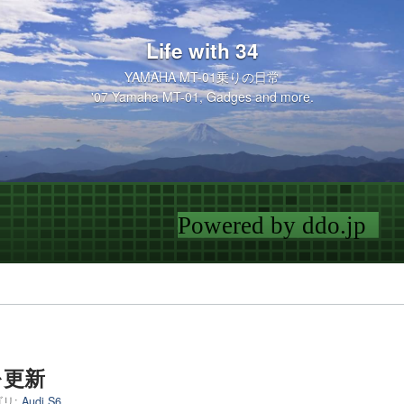
Life with 34
YAMAHA MT-01乗りの日常
'07 Yamaha MT-01, Gadges and more.
を更新
リ:
Audi S6