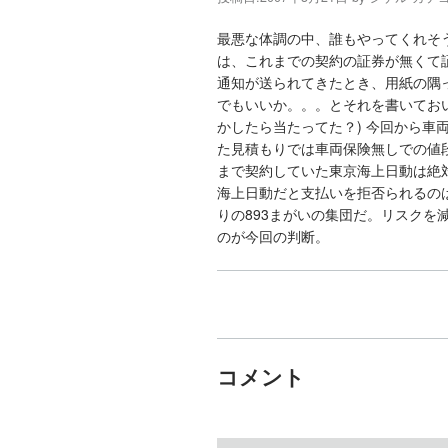
最悪な体調の中、誰もやってくれそ
は、これまでの契約の証券が無くて
通知が送られてきたとき、用紙の隅
でもいいか。。。とそれを書いてお
かしたら当たってた？) 今回から
た見積もりでは車両保険無しでの値
まで契約していた東京海上日動は絶
海上日動だと支払いを拒否られるの
りの893まがいの集団だ。リスク
のが今回の判断。
コメント