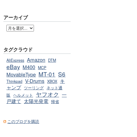
アーカイブ
タグクラウド
Amazon
AliExpress
DTM
eBay
M400
MCP
MT-01
S6
MovableType
V-Drums
キ
Thinkpad
XBOX
ャンプ
ツーリング
ネット通
ヤフオク
一
販
ヘルメット
戸建て
太陽光発電
帰省
このブログを購読