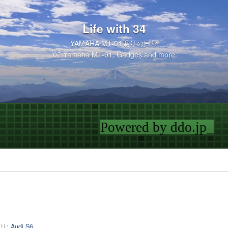
Life with 34
YAMAHA MT-01乗りの日常
'07 Yamaha MT-01, Gadges and more.
リ:
Audi S6