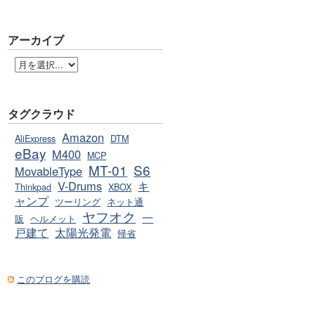
アーカイブ
タグクラウド
Amazon
AliExpress
DTM
eBay
M400
MCP
MT-01
S6
MovableType
V-Drums
キ
Thinkpad
XBOX
ャンプ
ツーリング
ネット通
ヤフオク
一
販
ヘルメット
戸建て
太陽光発電
帰省
このブログを購読