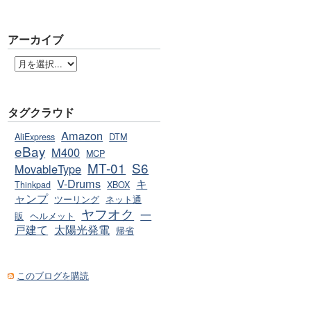
アーカイブ
タグクラウド
Amazon
AliExpress
DTM
eBay
M400
MCP
MT-01
S6
MovableType
V-Drums
キ
Thinkpad
XBOX
ャンプ
ツーリング
ネット通
ヤフオク
一
販
ヘルメット
戸建て
太陽光発電
帰省
このブログを購読