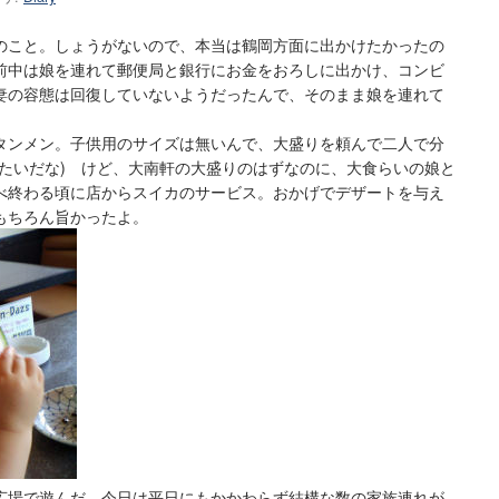
のこと。しょうがないので、本当は鶴岡方面に出かけたかったの
前中は娘を連れて郵便局と銀行にお金をおろしに出かけ、コンビ
妻の容態は回復していないようだったんで、そのまま娘を連れて
タンメン。子供用のサイズは無いんで、大盛りを頼んで二人で分
みたいだな) けど、大南軒の大盛りのはずなのに、大食らいの娘と
べ終わる頃に店からスイカのサービス。おかげでデザートを与え
もちろん旨かったよ。
広場で遊んだ。今日は平日にもかかわらず結構な数の家族連れが