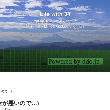
Life with 34
YAMAHA MT-01乗りの日常
'07 Yamaha MT-01, Gadges and more.
ので…)
合が悪いので…)
リ:
Diary