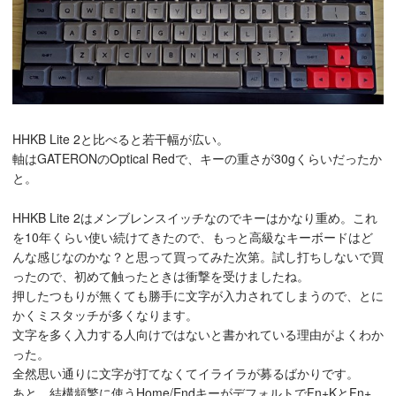
HHKB Lite 2と比べると若干幅が広い。
軸はGATERONのOptical Redで、キーの重さが30gくらいだったか
と。
HHKB Lite 2はメンブレンスイッチなのでキーはかなり重め。これ
を10年くらい使い続けてきたので、もっと高級なキーボードはど
んな感じなのかな？と思って買ってみた次第。試し打ちしないで買
ったので、初めて触ったときは衝撃を受けましたね。
押したつもりが無くても勝手に文字が入力されてしまうので、とに
かくミスタッチが多くなります。
文字を多く入力する人向けではないと書かれている理由がよくわか
った。
全然思い通りに文字が打てなくてイライラが募るばかりです。
あと、結構頻繁に使うHome/EndキーがデフォルトでFn+KとFn+,