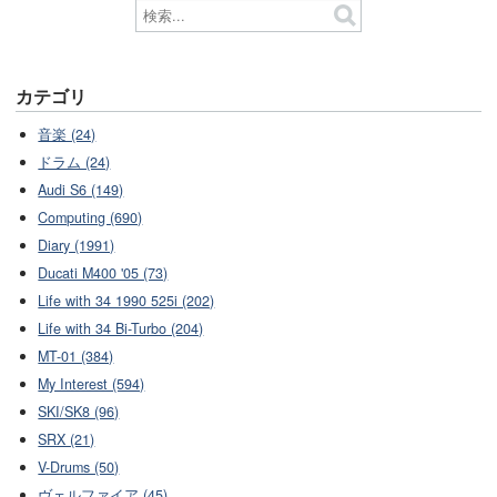
カテゴリ
音楽 (24)
ドラム (24)
Audi S6 (149)
Computing (690)
Diary (1991)
Ducati M400 '05 (73)
Life with 34 1990 525i (202)
Life with 34 Bi-Turbo (204)
MT-01 (384)
My Interest (594)
SKI/SK8 (96)
SRX (21)
V-Drums (50)
ヴェルファイア (45)