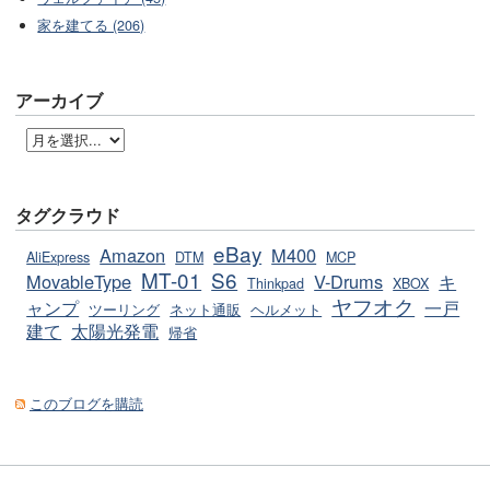
家を建てる (206)
アーカイブ
タグクラウド
eBay
Amazon
M400
AliExpress
DTM
MCP
MT-01
S6
MovableType
V-Drums
キ
Thinkpad
XBOX
ヤフオク
ャンプ
一戸
ツーリング
ネット通販
ヘルメット
建て
太陽光発電
帰省
このブログを購読