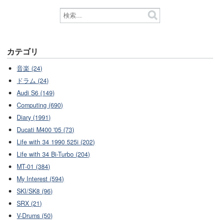
カテゴリ
音楽 (24)
ドラム (24)
Audi S6 (149)
Computing (690)
Diary (1991)
Ducati M400 '05 (73)
Life with 34 1990 525i (202)
Life with 34 Bi-Turbo (204)
MT-01 (384)
My Interest (594)
SKI/SK8 (96)
SRX (21)
V-Drums (50)