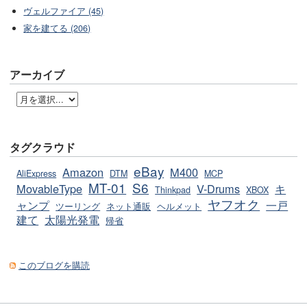
ヴェルファイア (45)
家を建てる (206)
アーカイブ
タグクラウド
eBay
Amazon
M400
AliExpress
DTM
MCP
MT-01
S6
MovableType
V-Drums
キ
Thinkpad
XBOX
ヤフオク
ャンプ
一戸
ツーリング
ネット通販
ヘルメット
建て
太陽光発電
帰省
このブログを購読