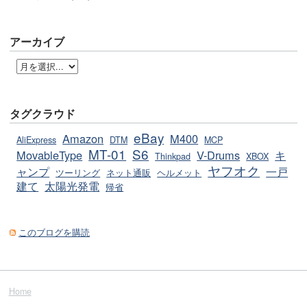
アーカイブ
タグクラウド
eBay
Amazon
M400
AliExpress
DTM
MCP
MT-01
S6
MovableType
V-Drums
キ
Thinkpad
XBOX
ヤフオク
ャンプ
一戸
ツーリング
ネット通販
ヘルメット
建て
太陽光発電
帰省
このブログを購読
Home