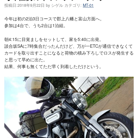
投稿日:
2018年9月22日
by
シゲル
カテゴリ:
MT-01
今年は初の2泊3日コースで郡上八幡と富山方面へ。
参加は4台で、うち2台は1泊組。
朝4:15に目覚ましをセットして、家を5:40に出発。
談合坂SAに7時集合だったんだけど、万が一ETCが通信できなくて
カードを取り出すことになると荷物の積み下ろしでロスが発生する
と思って早めに出た。
結果、何事も無くてただ早く到着しただけという。