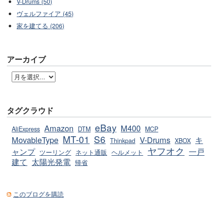
V-Drums (50)
ヴェルファイア (45)
家を建てる (206)
アーカイブ
タグクラウド
eBay
Amazon
M400
AliExpress
DTM
MCP
MT-01
S6
MovableType
V-Drums
キ
Thinkpad
XBOX
ヤフオク
ャンプ
一戸
ツーリング
ネット通販
ヘルメット
建て
太陽光発電
帰省
このブログを購読