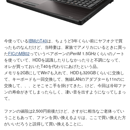
今使っている
IBMのT40
は、ちょうど3年くらい前にヤフオクで買
ったものなんだけど、当時妻は、家族でアメリカにいるときに買っ
た
FICのMB02
っていうベアボーンのPenM 1.5GHzくらいのノート
を使っていて、HDDを認識したりしなかったりと不調になって、
オレが買っておいたT40を代わりにあげたという品。
メモリを2GBにしてWin7も入れて、HDDも320GBくらいに交換し
て、キーボードも一回交換して、無線LANのアダプターも11nのに
交換して、、、とそこそこ手を掛けてきた。けど、今回は冷却ファ
ンの寿命がきてしまったらしく、凄い音を出すようになってしまっ
て。
ファンの値段は2,500円前後だけど、さすがに相当なご老体ってい
うこともあって、ファンを買い換えるよりは、ここで買い換えた方
がいいだろうと説得して買い換えることに。