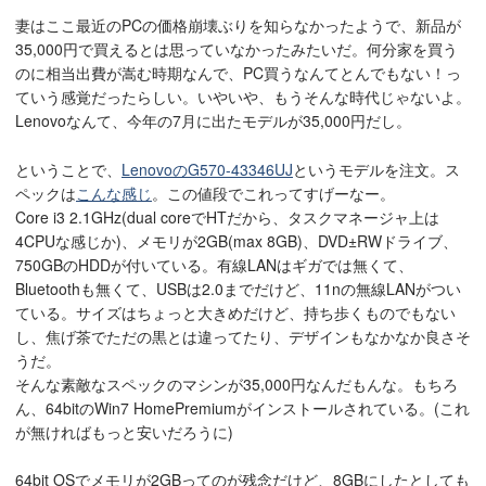
妻はここ最近のPCの価格崩壊ぶりを知らなかったようで、新品が
35,000円で買えるとは思っていなかったみたいだ。何分家を買う
のに相当出費が嵩む時期なんで、PC買うなんてとんでもない！っ
ていう感覚だったらしい。いやいや、もうそんな時代じゃないよ。
Lenovoなんて、今年の7月に出たモデルが35,000円だし。
ということで、
LenovoのG570-43346UJ
というモデルを注文。ス
ペックは
こんな感じ
。この値段でこれってすげーなー。
Core i3 2.1GHz(dual coreでHTだから、タスクマネージャ上は
4CPUな感じか)、メモリが2GB(max 8GB)、DVD±RWドライブ、
750GBのHDDが付いている。有線LANはギガでは無くて、
Bluetoothも無くて、USBは2.0までだけど、11nの無線LANがつい
ている。サイズはちょっと大きめだけど、持ち歩くものでもない
し、焦げ茶でただの黒とは違ってたり、デザインもなかなか良さそ
うだ。
そんな素敵なスペックのマシンが35,000円なんだもんな。もちろ
ん、64bitのWin7 HomePremiumがインストールされている。(これ
が無ければもっと安いだろうに)
64bit OSでメモリが2GBってのが残念だけど、8GBにしたとしても