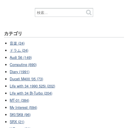
カテゴリ
音楽 (24)
ドラム (24)
Audi S6 (149)
Computing (690)
Diary (1991)
Ducati M400 '05 (73)
Life with 34 1990 525i (202)
Life with 34 Bi-Turbo (204)
MT-01 (384)
My Interest (594)
SKI/SK8 (96)
SRX (21)