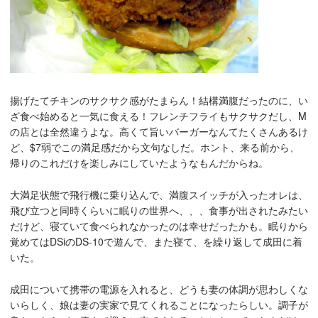
揚げたてチキンのサクサク感がたまらん！結構満腹だったのに、い
ざ食べ始めると一気に食える！フレンチフライもサクサクだし、M
の店とは全然違うよな。高くて旨いバーガーなんてたくさんあるけ
ど、$7弱でこの満足感だから文句なしだ。ホント、来る前から、
帰りのこれだけを楽しみにしていたようなもんだからね。
大満足状態で飛行機に乗り込んで、満腹スイッチが入ったオレは、
飛び立つと同時くらいに眠りの世界へ、、、食事が出されたみたい
だけど、寝ていて食べられなかったのは幸せだったかも。眠りから
覚めてはDSiのDS-10で遊んで、また寝て、を繰り返して成田に着
いた。
成田について携帯の電源を入れると、どうも妻の体調が思わしくな
いらしく、娘は妻の実家で見てくれることになったらしい。調子が