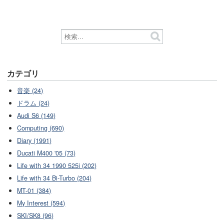
カテゴリ
音楽 (24)
ドラム (24)
Audi S6 (149)
Computing (690)
Diary (1991)
Ducati M400 '05 (73)
Life with 34 1990 525i (202)
Life with 34 Bi-Turbo (204)
MT-01 (384)
My Interest (594)
SKI/SK8 (96)