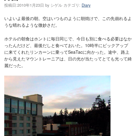
投稿日:
2010年1月23日
by
シゲル
カテゴリ:
Diary
いよいよ最後の朝。空はいつものように朝焼けで、この先崩れるよ
うな晴れるような微妙さだ。
ホテルの朝食はホントに毎日同じで、今日も別に食べる必要はなか
ったんだけど、最後だしと食べておいた。10時半にピックアップ
に来てくれたリンカーンに乗ってSeaTacに向かった。途中、路上
から見えたマウントレーニアは、日の光が当たってとても光って綺
麗だった。