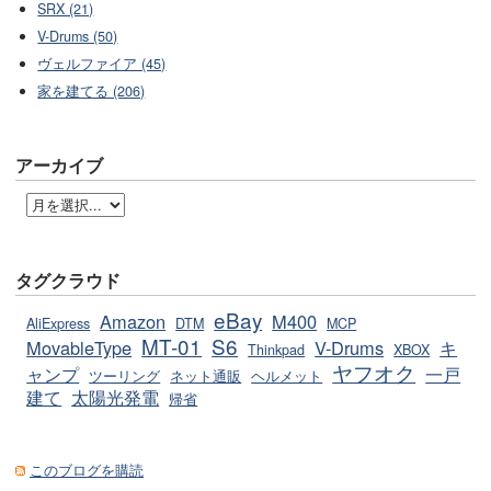
SRX (21)
V-Drums (50)
ヴェルファイア (45)
家を建てる (206)
アーカイブ
タグクラウド
eBay
Amazon
M400
AliExpress
DTM
MCP
MT-01
S6
MovableType
V-Drums
キ
Thinkpad
XBOX
ヤフオク
ャンプ
一戸
ツーリング
ネット通販
ヘルメット
建て
太陽光発電
帰省
このブログを購読