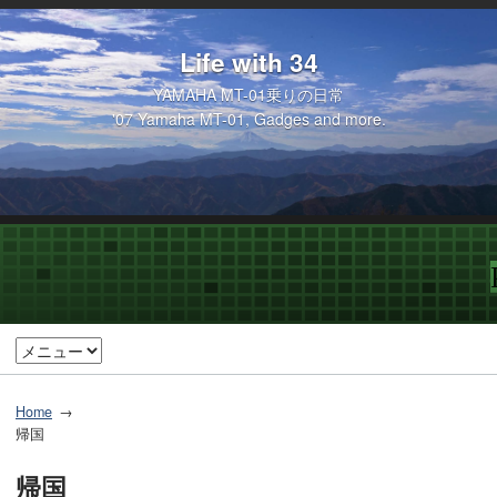
Life with 34
YAMAHA MT-01乗りの日常
'07 Yamaha MT-01, Gadges and more.
Home
帰国
帰国