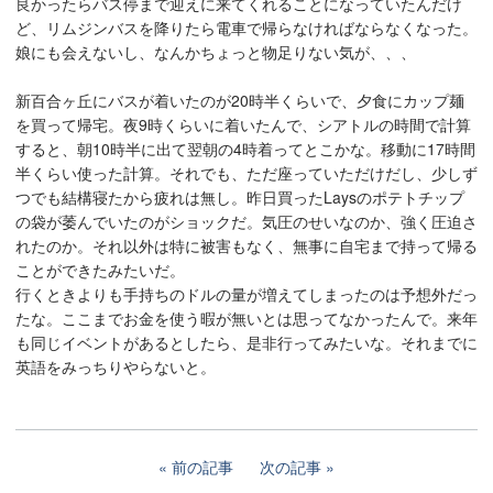
良かったらバス停まで迎えに来てくれることになっていたんだけ
ど、リムジンバスを降りたら電車で帰らなければならなくなった。
娘にも会えないし、なんかちょっと物足りない気が、、、
新百合ヶ丘にバスが着いたのが20時半くらいで、夕食にカップ麺
を買って帰宅。夜9時くらいに着いたんで、シアトルの時間で計算
すると、朝10時半に出て翌朝の4時着ってとこかな。移動に17時間
半くらい使った計算。それでも、ただ座っていただけだし、少しず
つでも結構寝たから疲れは無し。昨日買ったLaysのポテトチップ
の袋が萎んでいたのがショックだ。気圧のせいなのか、強く圧迫さ
れたのか。それ以外は特に被害もなく、無事に自宅まで持って帰る
ことができたみたいだ。
行くときよりも手持ちのドルの量が増えてしまったのは予想外だっ
たな。ここまでお金を使う暇が無いとは思ってなかったんで。来年
も同じイベントがあるとしたら、是非行ってみたいな。それまでに
英語をみっちりやらないと。
前の記事
次の記事