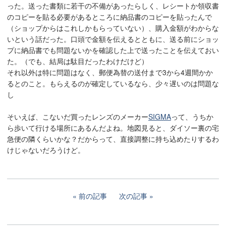
った。送った書類に若干の不備があったらしく、レシートか領収書
のコピーを貼る必要があるところに納品書のコピーを貼ったんで
（ショップからはこれしかもらっていない）、購入金額がわからな
いという話だった。口頭で金額を伝えるとともに、送る前にショッ
プに納品書でも問題ないかを確認した上で送ったことを伝えておい
た。（でも、結局は駄目だったわけだけど）
それ以外は特に問題はなく、郵便為替の送付まで3から4週間かか
るとのこと。もらえるのが確定しているなら、少々遅いのは問題な
し
そいえば、こないだ買ったレンズのメーカー
SIGMA
って、うちか
ら歩いて行ける場所にあるんだよね。地図見ると、ダイソー裏の宅
急便の隣くらいかな？だからって、直接調整に持ち込めたりするわ
けじゃないだろうけど。
前の記事
次の記事