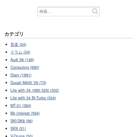
カテゴリ
音楽 (24)
ドラム (24)
Audi S6 (149)
Computing (690)
Diary (1991)
Ducati M400 '05 (73)
Life with 34 1990 525i (202)
Life with 34 Bi-Turbo (204)
MT-01 (384)
My Interest (594)
SKI/SK8 (96)
SRX (21)
V-Drums (50)