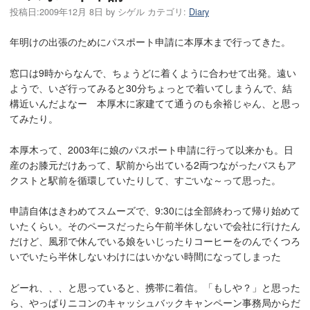
投稿日:
2009年12月 8日
by
シゲル
カテゴリ:
Diary
年明けの出張のためにパスポート申請に本厚木まで行ってきた。
窓口は9時からなんで、ちょうどに着くように合わせて出発。遠い
ようで、いざ行ってみると30分ちょっとで着いてしまうんで、結
構近いんだよなー 本厚木に家建てて通うのも余裕じゃん、と思っ
てみたり。
本厚木って、2003年に娘のパスポート申請に行って以来かも。日
産のお膝元だけあって、駅前から出ている2両つながったバスもア
クストと駅前を循環していたりして、すごいな～って思った。
申請自体はきわめてスムーズで、9:30には全部終わって帰り始めて
いたくらい。そのペースだったら午前半休しないで会社に行けたん
だけど、風邪で休んでいる娘をいじったりコーヒーをのんでくつろ
いでいたら半休しないわけにはいかない時間になってしまった
どーれ、、、と思っていると、携帯に着信。「もしや？」と思った
ら、やっぱりニコンのキャッシュバックキャンペーン事務局からだ