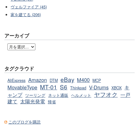
ヴェルファイア (45)
家を建てる (206)
アーカイブ
タグクラウド
eBay
Amazon
M400
AliExpress
DTM
MCP
MT-01
S6
MovableType
V-Drums
キ
Thinkpad
XBOX
ヤフオク
ャンプ
一戸
ツーリング
ネット通販
ヘルメット
建て
太陽光発電
帰省
このブログを購読