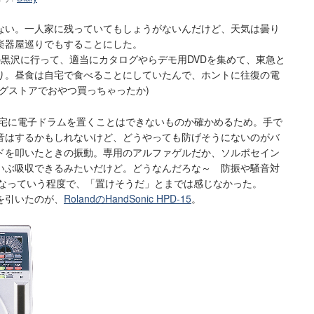
ない。一人家に残っていてもしょうがないんだけど、天気は曇り
楽器屋巡りでもすることにした。
iの黒沢に行って、適当にカタログやらデモ用DVDを集めて、東急と
り。昼食は自宅で食べることにしていたんで、ホントに往復の電
グストアでおやつ買っちゃったか)
宅に電子ドラムを置くことはできないものか確かめるため。手で
音はするかもしれないけど、どうやっても防げそうにないのがバ
ドを叩いたときの振動。専用のアルファゲルだか、ソルボセイン
いぶ吸収できるみたいだけど。どうなんだろな～ 防振や騒音対
dかなっていう程度で、「置けそうだ」とまでは感じなかった。
を引いたのが、
RolandのHandSonic HPD-15
。