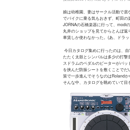
娘は幼稚園、妻はサークル活動で居
でバイクに乗る気もおきず、町田の
JORNAの石橋楽器に行って、mod
丸井のショップを見てからとんぼ返
車賃しか使わなかった。(あ、ドラッ
今日カタログ集めに行ったのは、自
たたく太鼓とシンバルは多少の打撃
スドラムのペダルのビーターがパッ
を挟んだ防振シートを敷くことでだ
策で一歩進んでそうなのはRolan
そんな中、カタログを眺めていて目