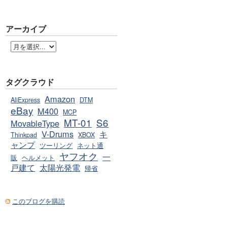
アーカイブ
タグクラウド
Amazon
AliExpress
DTM
eBay
M400
MCP
MT-01
S6
MovableType
V-Drums
キ
Thinkpad
XBOX
ャンプ
ツーリング
ネット通
ヤフオク
一
販
ヘルメット
戸建て
太陽光発電
帰省
このブログを購読