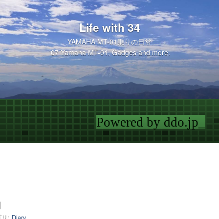
Life with 34
YAMAHA MT-01乗りの日常
'07 Yamaha MT-01, Gadges and more.
ロ
リ:
Diary