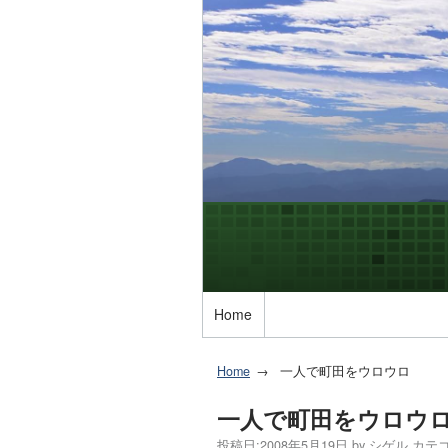
Home
Home
一人で町田をウロウロ
一人で町田をウロウ
投稿日:
2008年5月19日
by
シゲル
カテゴ