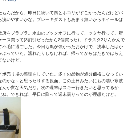
たもんだから、昨日に続いて風とホコリがすごかったんだけどバ
ら洗いやすいかな。ブレーキダストもあまり無いからホイールは
近所をブラブラ。永山のブックオフに行って、ツタヤ行って、府
ース買って(3割引だったから2個買った)、ドラスタ2りんかんで
て不毛に過ごした。今日も風が強かったおかげで、洗車したばか
かぶっていた。濡れたりしなければ、帰ってからはたきではらえ
てないけど。
ノボ売り場の整理をしていた。多くの品物が処分価格になってい
なのかな～と思ったりする反面、この土日みたいにもの凄い寒波
なんか変な天気だな。次の週末はスキー行きたいと思ってるか
だね。できれば、平日に降って週末曇りってのが理想だけど。