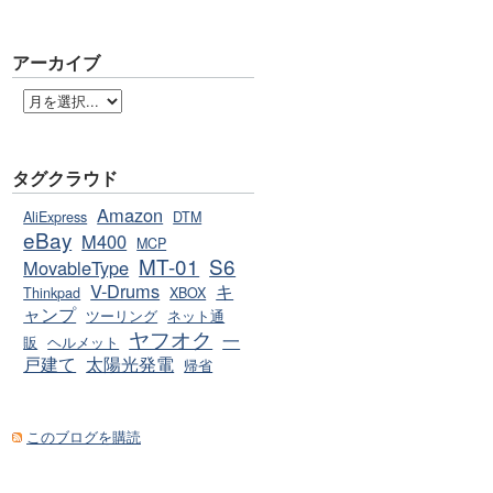
アーカイブ
タグクラウド
Amazon
AliExpress
DTM
eBay
M400
MCP
MT-01
S6
MovableType
V-Drums
キ
Thinkpad
XBOX
ャンプ
ツーリング
ネット通
ヤフオク
一
販
ヘルメット
戸建て
太陽光発電
帰省
このブログを購読