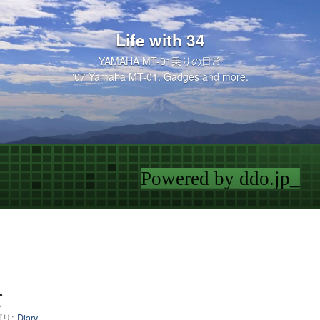
Life with 34
YAMAHA MT-01乗りの日常
'07 Yamaha MT-01, Gadges and more.
て
リ:
Diary