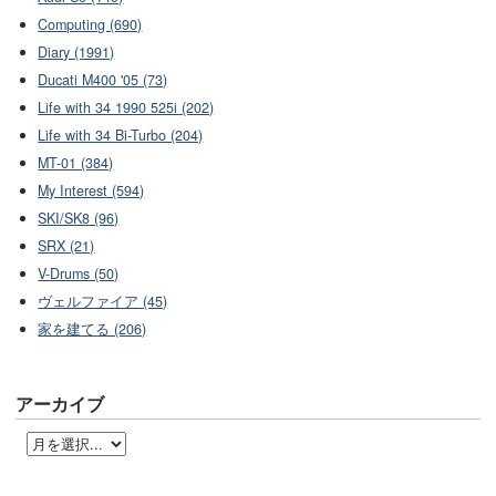
Computing (690)
Diary (1991)
Ducati M400 '05 (73)
Life with 34 1990 525i (202)
Life with 34 Bi-Turbo (204)
MT-01 (384)
My Interest (594)
SKI/SK8 (96)
SRX (21)
V-Drums (50)
ヴェルファイア (45)
家を建てる (206)
アーカイブ