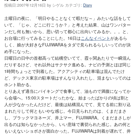
投稿日:
2007年12月16日
by
シゲル
カテゴリ:
Diary
土曜日の夜に、「明日やることなくて暇だな～」みたいな話をして
いて、「じゃ、どこに行こうか？」と考えた結果、山はワンパター
ンだし何も無いから、思い切って都心に出向いてみるか。。。と、
お台場に行ってみることにした。16日は
こんなイベント
があるら
しく、娘が大好きなFUJIWARAをタダで見られるらしいってのが決
め手になった。
日曜日の日中の首都高って結構空いてて、霞ヶ関あたりで一瞬混ん
だりするけど、それ以外はサクサク進める。ナビの予測とほぼ同じ
1時間ちょっとで到着した。アクアシティの駐車場は混んでたけ
ど、デックス東京の駐車場はすんなり入れたし、混まないってのは
ホント助かる。
とりあえず適当にバイキングで食事して、油もので満腹になってか
ら会場へ。15:00スタートだったかな、始まったばかりの頃は割と
人が少なかったんだけど、最後は結構混んでて、見てる前に割り込
まれたりして何ともいやな感じ。今日見られたのは、くまだまさ
し、ブラックマヨネーズ、井上マー、FUJIWARA。くまだまさしが
出るのは知らなかったから、いい意味で裏切られた感じ。あの何と
もいえないショボさが面白かった。FUJIWARAは到着が遅れて、井