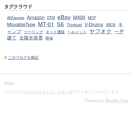
タグクラウド
eBay
Amazon
M400
AliExpress
DTM
MCP
MT-01
S6
MovableType
V-Drums
キ
Thinkpad
XBOX
ヤフオク
ャンプ
一戸
ツーリング
ネット通販
ヘルメット
建て
太陽光発電
帰省
このブログを購読
Home
このブログは
クリエイティブ・コモンズ
でライセンスされています。
Powered by
Movable Type