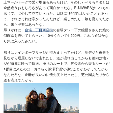
上マーがトークで繋ぐ場面もあったけど、そのしゃべりもネタとは
全然違うおもしろさがあって面白かったな。FUJIWARAはいつもの
感じで、安心して見ていられた。日陰に1時間以上いたこともあっ
て、それはそれは寒かったんだけど、楽しめたし、娘も喜んでたか
ら、来た甲斐はあったな。
帰りがけに、
台場一丁目商店街
の台場タワー下の絵描きさんに娘の
似顔絵を描いてもらった。10分くらいで1,500円。これも娘はかな
り気に入ったみたい。
帰りはレインボーブリッジが混みまくってたけど、地デジと夜景を
見ながら退屈しないで走れたし、道が流れ出してからも都内は地デ
ジが綺麗に映って快適。帰りのルートで、芝公園から乗るルートが
1番目に来たのは、おそらく渋滞予測で混むことがわかってたから
なんだろな。距離が長いのに優先度上だったし、芝公園あたりから
道も流れてたから。