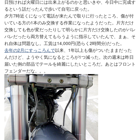
日預ければ火曜日には出来上がるのかと思いきや、今日中に完成す
るという話だったんで歩いて自宅に戻った。
夕方7時近くになって電話が来たんで取りに行ったところ、傷が付
いている方の1本のみ交換する作業になったようだった。片方だけ
交換しても色が変だったりして明らかに片方だけ交換したのがバレ
バレだったら両方替えてもらうように指示していたんで、まぁ、そ
れ自体は問題なし。工賃は14,000円(恐らく2時間分)だった。
去年の2月にすっころんで
以来、1年以上も傷がついたままだった
んだけど、ようやく気になるところが1つ減った。次の週末は昨日
届いた例の部品でテールを綺麗にしたいところだ。あとはフロント
フェンダーだな。。。