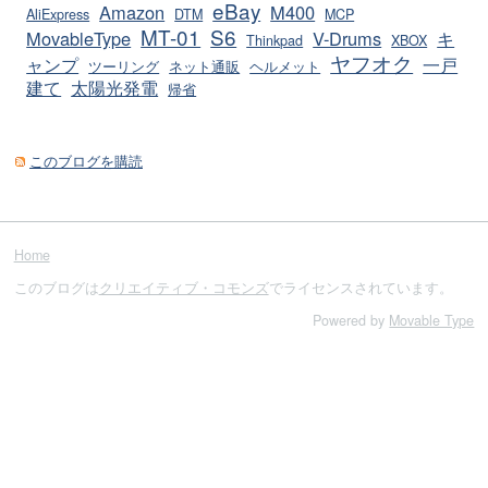
eBay
Amazon
M400
AliExpress
DTM
MCP
MT-01
S6
MovableType
V-Drums
キ
Thinkpad
XBOX
ヤフオク
ャンプ
一戸
ツーリング
ネット通販
ヘルメット
建て
太陽光発電
帰省
このブログを購読
Home
このブログは
クリエイティブ・コモンズ
でライセンスされています。
Powered by
Movable Type