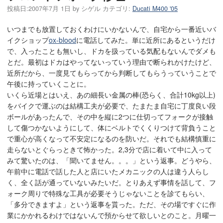
投稿日:
2007年7月 1日
by
シゲル
カテゴリ:
Ducati M400 '05
いつまでも放置しておくわけにいかないんで、自宅から一番近いバ
イクショップ
ox-blood
に電話してみた。単に近所にあるというだけ
で、入ったことも無いし、ドカを扱っている気配もないんでダメも
とだ。最初はドカはやってないっていう理由で断られかけたけど、
近所だから、一度見てもらってから判断してもらうっていうことで
午後に持っていくことに。
いくら近場とはいえ、あの細長い金属の棒(恐らく、合計10kg以上)
をバイクで運ぶのは結構工夫が必要で、たまたま自宅に丁度良い段
ボールがあったんで、その中を縦に2つに仕切ってフォークが接触
して傷つかないようにして、体にベルトでくくりつけて背負うこと
で重心が高くなって不安定になるのを防いだ。それでも結構慎重に
走らないとぐらっときて怖かった。2,3分で店に着いて中に入って
みて驚いたのは、「聞いてません。。。」という返事。どうやら、
午前中に電話で話した人と店にいたメカニックの人は違う人らし
く、全く話が通っていないみたいだ。とりあえず事情を話して、フ
ォーク周りで特殊な工具が必要そうじゃないことを診てもらい、
「多分できますよ」という返事を貰った。ただ、その場ですぐに作
業にかかれるわけではないんで預からせて欲しいとのこと。月曜一