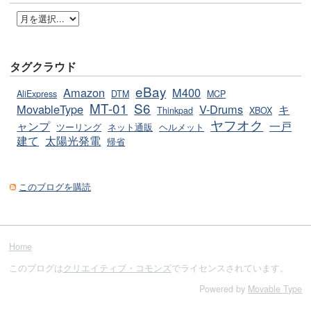
タグクラウド
eBay
Amazon
M400
AliExpress
DTM
MCP
MT-01
S6
MovableType
V-Drums
キ
Thinkpad
XBOX
ヤフオク
ャンプ
一戸
ツーリング
ネット通販
ヘルメット
建て
太陽光発電
帰省
このブログを購読
Home
このブログは
クリエイティブ・コモンズ
でライセンスされています。
Powered by
Movable Type