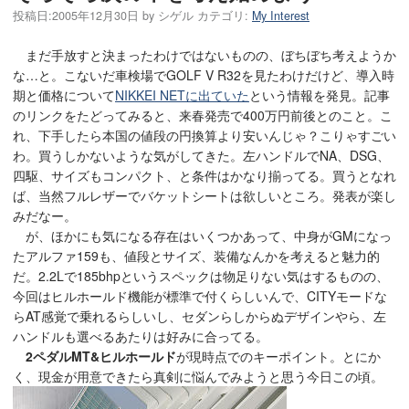
投稿日:
2005年12月30日
by
シゲル
カテゴリ:
My Interest
まだ手放すと決まったわけではないものの、ぼちぼち考えようか
な…と。こないだ車検場でGOLF V R32を見たわけだけど、導入時
期と価格について
NIKKEI NETに出ていた
という情報を発見。記事
のリンクをたどってみると、来春発売で400万円前後とのこと。こ
れ、下手したら本国の値段の円換算より安いんじゃ？こりゃすごい
わ。買うしかないような気がしてきた。左ハンドルでNA、DSG、
四駆、サイズもコンパクト、と条件はかなり揃ってる。買うとなれ
ば、当然フルレザーでバケットシートは欲しいところ。発表が楽し
みだなー。
が、ほかにも気になる存在はいくつかあって、中身がGMになっ
たアルファ159も、値段とサイズ、装備なんかを考えると魅力的
だ。2.2Lで185bhpというスペックは物足りない気はするものの、
今回はヒルホールド機能が標準で付くらしいんで、CITYモードな
らAT感覚で乗れるらしいし、セダンらしからぬデザインやら、左
ハンドルも選べるあたりは好みに合ってる。
2ペダルMT&ヒルホールド
が現時点でのキーポイント。とにか
く、現金が用意できたら真剣に悩んでみようと思う今日この頃。