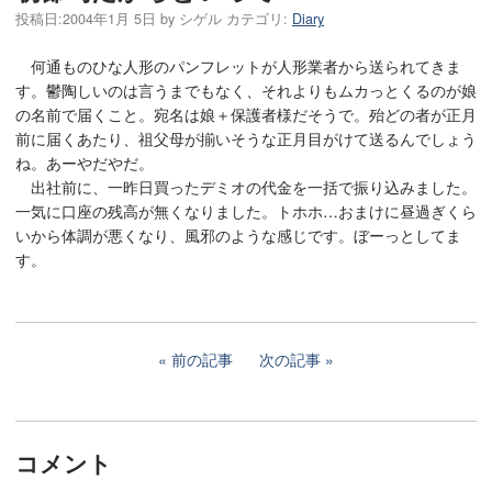
投稿日:
2004年1月 5日
by
シゲル
カテゴリ:
Diary
何通ものひな人形のパンフレットが人形業者から送られてきま
す。鬱陶しいのは言うまでもなく、それよりもムカっとくるのが娘
の名前で届くこと。宛名は娘＋保護者様だそうで。殆どの者が正月
前に届くあたり、祖父母が揃いそうな正月目がけて送るんでしょう
ね。あーやだやだ。
出社前に、一昨日買ったデミオの代金を一括で振り込みました。
一気に口座の残高が無くなりました。トホホ…おまけに昼過ぎくら
いから体調が悪くなり、風邪のような感じです。ぼーっとしてま
す。
前の記事
次の記事
コメント