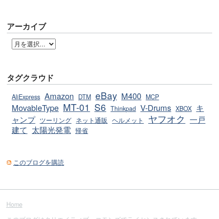
アーカイブ
タグクラウド
eBay
Amazon
M400
AliExpress
DTM
MCP
MT-01
S6
MovableType
V-Drums
キ
Thinkpad
XBOX
ヤフオク
ャンプ
一戸
ツーリング
ネット通販
ヘルメット
建て
太陽光発電
帰省
このブログを購読
Home