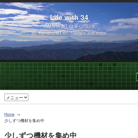
Life with 34
YAMAHA MT-01乗りの日常
'07 Yamaha MT-01, Gadges and more.
Home
少しずつ機材を集め中
少しずつ機材を集め中