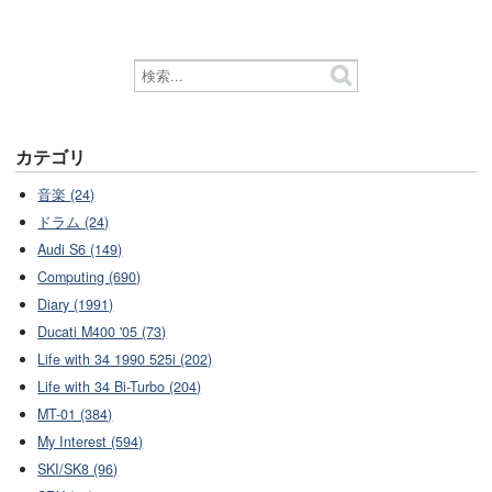
カテゴリ
音楽 (24)
ドラム (24)
Audi S6 (149)
Computing (690)
Diary (1991)
Ducati M400 '05 (73)
Life with 34 1990 525i (202)
Life with 34 Bi-Turbo (204)
MT-01 (384)
My Interest (594)
SKI/SK8 (96)