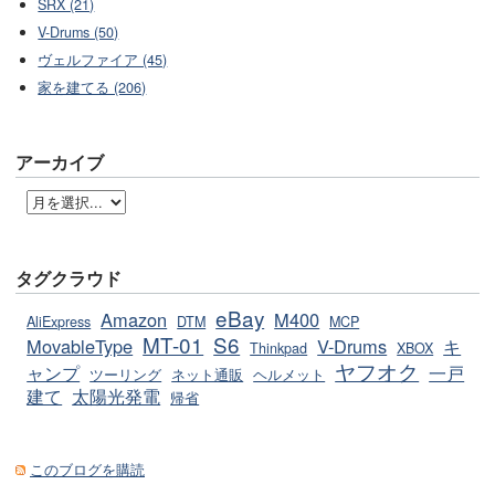
SRX (21)
V-Drums (50)
ヴェルファイア (45)
家を建てる (206)
アーカイブ
タグクラウド
eBay
Amazon
M400
AliExpress
DTM
MCP
MT-01
S6
MovableType
V-Drums
キ
Thinkpad
XBOX
ヤフオク
ャンプ
一戸
ツーリング
ネット通販
ヘルメット
建て
太陽光発電
帰省
このブログを購読