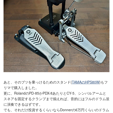
あと、そのブツを乗っけるためのスタンド(
TAMAのHPS80W
)もフ
リマで購入しました。
更に、RolandのPD-85かPDX-8あたりとCY-5、シンバルアームと
スネアを固定するクランプまで揃えれば、音的にはフルのドラム並
に演奏できるはずです。
でも、それだけ投資するくらいならDonnerの6万円くらいのドラム