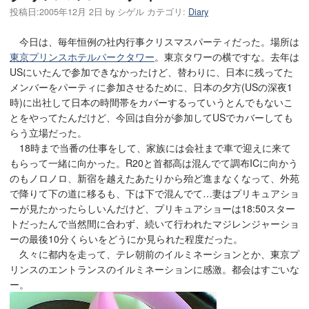
投稿日:
2005年12月 2日
by
シゲル
カテゴリ:
Diary
今日は、毎年恒例の社内行事クリスマスパーティだった。場所は
東京プリンスホテルパークタワー
。東京タワーの横ですな。去年は
USにいたんで参加できなかったけど、替わりに、日本に残ってた
メンバーをパーティに参加させるために、日本の夕方(USの深夜1
時)に出社して日本の時間帯をカバーするっていうとんでもないこ
とをやってたんだけど、今回は自分が参加してUSでカバーしても
らう立場だった。
18時まで当番の仕事をして、家族には会社まで車で迎えに来て
もらって一緒に向かった。R20と首都高は混んでて調布ICに向かう
のもノロノロ、新宿を越えたあたりから殆ど進まなくなって、外苑
で降りて下の道に移るも、下は下で混んでて…妻はプリキュアショ
ーが見たかったらしいんだけど、プリキュアショーは18:50スター
トだったんで当然間に合わず、続いて行われたマジレンジャーショ
ーの最後10分くらいをどうにか見られた程度だった。
久々に都内を走って、テレ朝前のイルミネーションとか、東京プ
リンスのエントランスのイルミネーションに感激。都会はすごいな
ー。