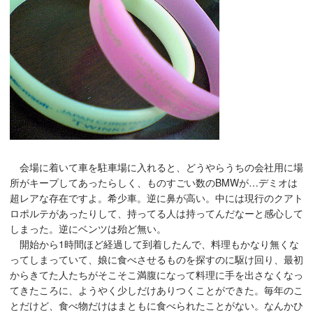
会場に着いて車を駐車場に入れると、どうやらうちの会社用に場
所がキープしてあったらしく、ものすごい数のBMWが…デミオは
超レアな存在ですよ。希少車。逆に鼻が高い。中には現行のクアト
ロポルテがあったりして、持ってる人は持ってんだなーと感心して
しまった。逆にベンツは殆ど無い。
開始から1時間ほど経過して到着したんで、料理もかなり無くな
ってしまっていて、娘に食べさせるものを探すのに駆け回り、最初
からきてた人たちがそこそこ満腹になって料理に手を出さなくなっ
てきたころに、ようやく少しだけありつくことができた。毎年のこ
とだけど、食べ物だけはまともに食べられたことがない。なんかひ