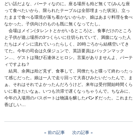
どい話だよな、パーティなのに。座る場所も殆ど無くて(みんな座
って食べたいから、限られたテーブルは全部埋まった状況)、立っ
たままで食べる環境が落ち着かないからか、娘はあまり料理を食べ
なかった。子供向けのものも既に無くなってたし。
会場はメイン(タレントとかがいるところ)と、食事だけのところ
と子供が遊ぶ場所の3つくらいに仕切られていて、満腹になった人
たちはメインに流れていったらしく、20時ごろから結構空いてき
てた。今年の司会は久保ジュンで、英語要員はパックンマック
ン…、ゲストは飛び石連休とヒロシ。言葉がありませんよ、パーテ
ィですよね？
結局、余興は殆ど見ず、食事して、同僚たちと喋って終わったっ
て感じだった。娘は一人で走り回って大喜びみたいだったんで、ま
ぁ、それはそれでよかったんだろうけど。来年は受付開始時間くら
いに着きたいなぁ。いつも渋滞で遅くなっちゃうんで。ちなみに、
今年の入場用のパスポートは物議を醸した
バンド
だった。これまた
香ばしい…
前の記事
次の記事