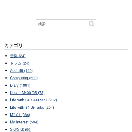
カテゴリ
音楽 (24)
ドラム (24)
Audi S6 (149)
Computing (690)
Diary (1991)
Ducati M400 '05 (73)
Life with 34 1990 525i (202)
Life with 34 Bi-Turbo (204)
MT-01 (384)
My Interest (594)
SKI/SK8 (96)