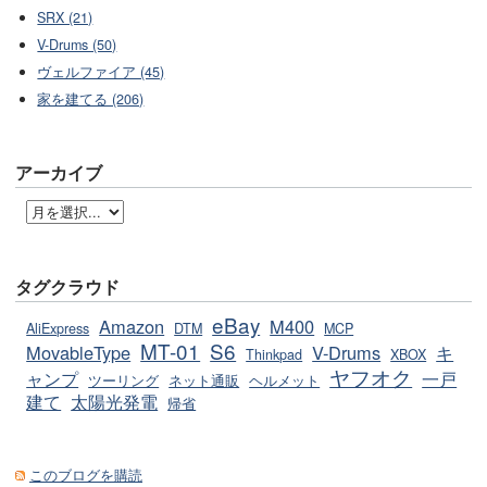
SRX (21)
V-Drums (50)
ヴェルファイア (45)
家を建てる (206)
アーカイブ
タグクラウド
eBay
Amazon
M400
AliExpress
DTM
MCP
MT-01
S6
MovableType
V-Drums
キ
Thinkpad
XBOX
ヤフオク
ャンプ
一戸
ツーリング
ネット通販
ヘルメット
建て
太陽光発電
帰省
このブログを購読