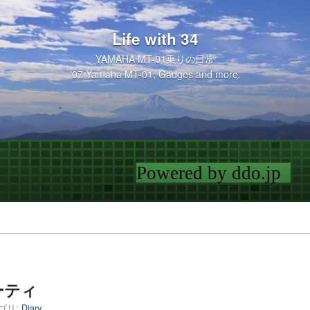
Life with 34
YAMAHA MT-01乗りの日常
'07 Yamaha MT-01, Gadges and more.
ーティ
ゴリ:
Diary