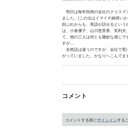
明日は毎年恒例の会社のクリスマス
ました。(この点はイマイチ納得い
顔ぶれからも、英語が話せるという
は、小倉優子、山川恵里香、筧利夫
て、他の三人は何とも微妙な感じで
すが…
全然話は違うのですが、会社で受けた
がっていました。かなりへこんでま
コメント
コメントする前に
サインイン
する