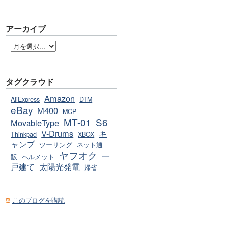
アーカイブ
タグクラウド
Amazon
AliExpress
DTM
eBay
M400
MCP
MT-01
S6
MovableType
V-Drums
キ
Thinkpad
XBOX
ャンプ
ツーリング
ネット通
ヤフオク
一
販
ヘルメット
戸建て
太陽光発電
帰省
このブログを購読