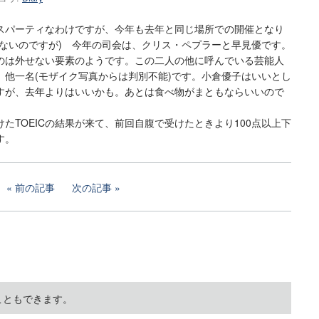
パーティなわけですが、今年も去年と同じ場所での開催となり
かないのですが) 今年の司会は、クリス・ペプラーと早見優です。
のは外せない要素のようです。この二人の他に呼んでいる芸能人
、他一名(モザイク写真からは判別不能)です。小倉優子はいいとし
すが、去年よりはいいかも。あとは食べ物がまともならいいので
TOEICの結果が来て、前回自腹で受けたときより100点以上下
す。
前の記事
次の記事
こともできます。