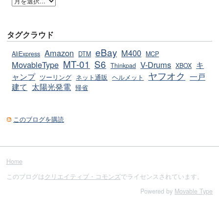
タグクラウド
eBay
Amazon
M400
AliExpress
DTM
MCP
MT-01
S6
MovableType
V-Drums
キ
Thinkpad
XBOX
ヤフオク
ャンプ
一戸
ツーリング
ネット通販
ヘルメット
建て
太陽光発電
帰省
このブログを購読
Home
このブログは
クリエイティブ・コモンズ
でライセンスされています。
Powered by
Movable Type