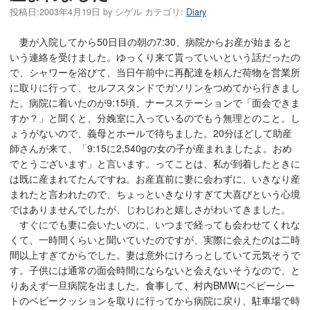
投稿日:
2003年4月19日
by
シゲル
カテゴリ:
Diary
妻が入院してから50日目の朝の7:30、病院からお産が始まると
いう連絡を受けました。ゆっくり来て貰っていいという話だったの
で、シャワーを浴びて、当日午前中に再配達を頼んだ荷物を営業所
に取りに行って、セルフスタンドでガソリンをつめてから行きまし
た。病院に着いたのが9:15頃、ナースステーションで「面会できま
すか？」と聞くと、分娩室に入っているのでもう無理とのこと。し
ょうがないので、義母とホールで待ちました。20分ほどして助産
師さんが来て、「9:15に2,540gの女の子が産まれましたよ。おめ
でとうございます」と言います。ってことは、私が到着したときに
は既に産まれてたんですね。お産直前に妻に会わずに、いきなり産
まれたと言われたので、ちょっといきなりすぎて大喜びという心境
ではありませんでしたが、じわじわと嬉しさがわいてきました。
すぐにでも妻に会いたいのに、いつまで経っても会わせてくれな
くて、一時間くらいと聞いていたのですが、実際に会えたのは二時
間以上すぎてからでした。妻は意外にけろっとしていて元気そうで
す。子供には通常の面会時間にならないと会えないそうなので、と
りあえず一旦病院を出ました。食事して、村内BMWにベビーシー
トのベビークッションを取りに行ってから病院に戻り、駐車場で時