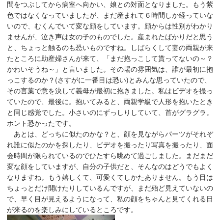
間をつぶしてから病室へ向かい、娘との対面となりました。もう紫
色ではなくなっていましたが、まだ産まれて６時間しか経っていな
いので、むくんでいて変な顔をしています。顔からは性別がわかり
ませんが、泣き声は女の子のものでした。産まれたばかりだと思う
と、ちょっと触るのも恐いものですね。しばらくして妻の両親が来
たところに助産婦さんが来て、「まだ抱っこして貰ってないの～？
かわいそうね～」と言いました。その場の雰囲気は、誰が最初に抱
っこするのか？(さすがに一番目は恐い)とみんな思っていたので、
その言葉で意を決して義母が最初に抱きました。私はビデオを撮っ
ていたので、最後に。抱いてみると、両親学級で人形を抱いたとき
と同じ感覚でした。小さいのにずっしりしていて、首がグラグラ。
ホント恐かったです。
あとは、どっちに似たのかな？と、顔を見ながらパーツがそれぞ
れ誰に似たのかを探したり、ビデオを撮ったり写真を撮ったり、面
会時間が限られているのでひたすら眺めて過ごしました。まだまだ
変な顔をしていますが、自分の子供だと、そんなのはどうでもよく
なりますね。もう嬉しくて、可愛くてしかたありません。もう目は
ちょっとだけ開けたりしているんですが、まだ殆ど見えていないの
で、早く目が見えるようになって、私の顔をちゃんと見てくれる日
が来るのを楽しみにしているところです。