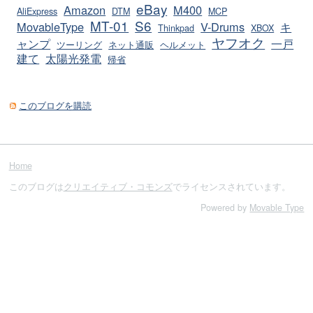
eBay
Amazon
M400
AliExpress
DTM
MCP
MT-01
S6
MovableType
V-Drums
キ
Thinkpad
XBOX
ヤフオク
ャンプ
一戸
ツーリング
ネット通販
ヘルメット
建て
太陽光発電
帰省
このブログを購読
Home
このブログは
クリエイティブ・コモンズ
でライセンスされています。
Powered by
Movable Type