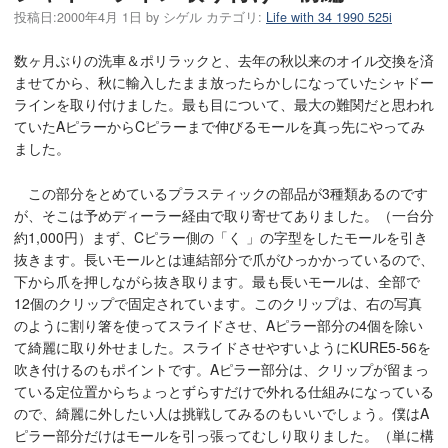
投稿日:
2000年4月 1日
by
シゲル
カテゴリ:
Life with 34 1990 525i
数ヶ月ぶりの洗車＆ポリラックと、去年の秋以来のオイル交換を済
ませてから、秋に輸入したまま放ったらかしになっていたシャドー
ラインを取り付けました。最も目について、最大の難関だと思われ
ていたAピラーからCピラーまで伸びるモールを真っ先にやってみ
ました。
この部分をとめているプラスティックの部品が3種類あるのです
が、そこは予めディーラー経由で取り寄せてありました。（一台分
約1,000円）まず、Cピラー側の「く 」の字型をしたモールを引き
抜きます。長いモールとは連結部分で爪がひっかかっているので、
下から爪を押しながら抜き取ります。最も長いモールは、全部で
12個のクリップで固定されています。このクリップは、右の写真
のように割り箸を使ってスライドさせ、Aピラー部分の4個を除い
て綺麗に取り外せました。スライドさせやすいようにKURE5-56を
吹き付けるのもポイントです。Aピラー部分は、クリップが留まっ
ている定位置からちょっとずらすだけで外れる仕組みになっている
ので、綺麗に外したい人は挑戦してみるのもいいでしょう。僕はA
ピラー部分だけはモールを引っ張ってむしり取りました。（単に構