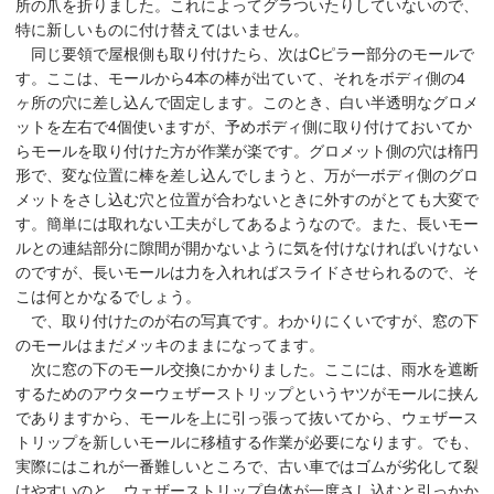
所の爪を折りました。これによってグラついたりしていないので、
特に新しいものに付け替えてはいません。
同じ要領で屋根側も取り付けたら、次はCピラー部分のモールで
す。ここは、モールから4本の棒が出ていて、それをボディ側の4
ヶ所の穴に差し込んで固定します。このとき、白い半透明なグロメ
ットを左右で4個使いますが、予めボディ側に取り付けておいてか
らモールを取り付けた方が作業が楽です。グロメット側の穴は楕円
形で、変な位置に棒を差し込んでしまうと、万が一ボディ側のグロ
メットをさし込む穴と位置が合わないときに外すのがとても大変で
す。簡単には取れない工夫がしてあるようなので。また、長いモー
ルとの連結部分に隙間が開かないように気を付けなければいけない
のですが、長いモールは力を入れればスライドさせられるので、そ
こは何とかなるでしょう。
で、取り付けたのが右の写真です。わかりにくいですが、窓の下
のモールはまだメッキのままになってます。
次に窓の下のモール交換にかかりました。ここには、雨水を遮断
するためのアウターウェザーストリップというヤツがモールに挟ん
でありますから、モールを上に引っ張って抜いてから、ウェザース
トリップを新しいモールに移植する作業が必要になります。でも、
実際にはこれが一番難しいところで、古い車ではゴムが劣化して裂
けやすいのと、ウェザーストリップ自体が一度さし込むと引っかか