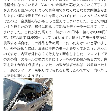
る構造になっている＆ゴムの中に金属板の芯が入っていて下手に力
を入れると曲がってしまって再利用できなくなるなどの問題点があ
ります。僕は後部ドアから手を着けたのですが、ちょっとゴムが裂
けたのと、金属板の芯がちょっと歪んでしまいました。ここでやば
い！と感じたので、移植は断念して新品をディーラーに注文してし
まいました。これがまた高くて、前が2,650円/本、後ろが3,650円/
本、4本合計で12,600円もしてしまいます。輸入してモール交換に
挑戦する場合は、この部品も予め買っておいた方がいいと思いまし
た。外を諦めた僕は、最後に車内のモールをやっておこうと思った
のですが、内張が外れなくて敢えなく断念しました。フロントドア
の外の窓下のモール交換のときにミラーを外す必要があるので、内
張を外す作業は必須です。また、内張がはずせれば、以前買ったミ
ラー裏のツィーターも取り付けられると思ったのですが、内張外し
は意外に難しいようです。